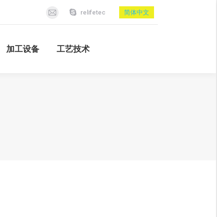
relifetec
简体中文
加工设备
工艺技术
Mail
page
opens
加工设备
工艺技术
in
new
window