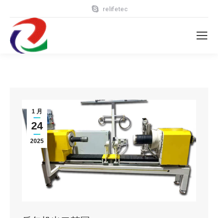
relifetec
1 月
24
2025