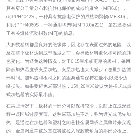
具有窄分子量分布和抗静电保护的成核均聚物（MFI6.0），
(b)PPH4042S，一种具有抗静电保护的成核均聚物(MFi3.0)，
和(c)PPH4060S，一种通用均聚物(MFI3.0)(221)。第22章提供
了有关熔体流动指数(MF|)的信息。
大多数塑料都是良好的绝缘体，因此存在表面过热的危险，以
及在整个板材达到成型温度之前，会导致材料退化和可能的颜
色变化。为避免这种情况，对于0.15厘米或更厚的板材，采用
降低加热温度或夹层加热。夹层加热也大大减少了总量加热循
环时间。加热器和板材之间的距离通常保持在最小,以减少边
缘损失。如果要避免局部过热，15到20厘米被认为是棒式或点
式加热器的实际最小值。
在某些情况下，板材的一部分可以保持较冷，以防止在成形过
程中该区域过度变薄。这种局部加热不足，称为遮光或优先加
热，是通过在加热器和塑料之间悬挂金属网或金属薄片来实现
的，金属网通常被放置在将被拉入深腔或角落的那部分板上。