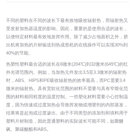
不同的塑料在不同的波长下最有效地吸收辐射热，而辐射热又
受发射加热器温度的影响。因此，重要的是使用合适的波长，
以便特定材料最有效地发挥作用。除了减少占地面积之外，挤
出机将加热的片材输送到热成形机的在线操作可以实现30%到
40%的节能。
热塑性塑料最合适的波长在6微米(204℃)到32微米(649℃)的红
外光谱范围内。例如，当加热元件发出3.5至3.3微米的辐射热
时，ABS、HIPS和PE吸收辐射热的效率最高，而PC需要3.4
微米的辐射热。具有宽软化范围的材料不需要与具有窄熔化范
围的材料相同程度的温度控制。一些塑化材料需要小心控制温
度，因为快速或过度加热会导致挥发物或增塑剂的内部蒸发，
结果将是起泡或过度渗出。由于不同类型的添加剂和填料用于
塑料片材制造，因此普通塑料的实际波长可能不同，如聚醚
砜、聚碳酸酯和ABS。