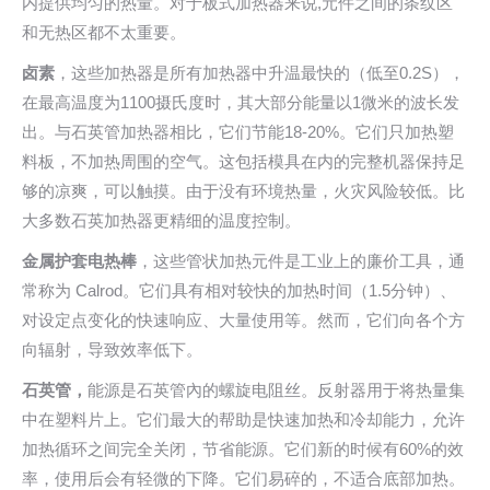
内提供均匀的热量。对于板式加热器来说,元件之间的条纹区
和无热区都不太重要。
卤素
，这些加热器是所有加热器中升温最快的（低至0.2S），
在最高温度为1100摄氏度时，其大部分能量以1微米的波长发
出。与石英管加热器相比，它们节能18-20%。它们只加热塑
料板，不加热周围的空气。这包括模具在内的完整机器保持足
够的凉爽，可以触摸。由于没有环境热量，火灾风险较低。比
大多数石英加热器更精细的温度控制。
金属护套电热棒
，这些管状加热元件是工业上的廉价工具，通
常称为 Calrod。它们具有相对较快的加热时间（1.5分钟）、
对设定点变化的快速响应、大量使用等。然而，它们向各个方
向辐射，导致效率低下。
石英管，
能源是石英管內的螺旋电阻丝。反射器用于将热量集
中在塑料片上。它们最大的帮助是快速加热和冷却能力，允许
加热循环之间完全关闭，节省能源。它们新的时候有60%的效
率，使用后会有轻微的下降。它们易碎的，不适合底部加热。