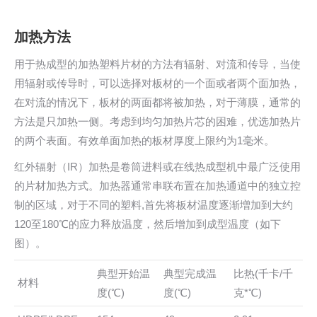
加热方法
用于热成型的加热塑料片材的方法有辐射、对流和传导，当使
用辐射或传导时，可以选择对板材的一个面或者两个面加热，
在对流的情况下，板材的两面都将被加热，对于薄膜，通常的
方法是只加热一侧。考虑到均匀加热片芯的困难，优选加热片
的两个表面。有效单面加热的板材厚度上限约为1毫米。
红外辐射（IR）加热是卷筒进料或在线热成型机中最广泛使用
的片材加热方式。加热器通常串联布置在加热通道中的独立控
制的区域，对于不同的塑料,首先将板材温度逐渐増加到大约
120至180℃的应力释放温度，然后增加到成型温度（如下
图）。
典型开始温
典型完成温
比热(千卡/千
材料
度(℃)
度(℃)
克*℃)