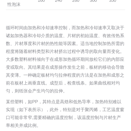
160
240
260
300
350
性泡沫
循环时间由加热和冷却速率控制，而加热和冷却速率又取决于
诸如加热器和冷却介质的温度、片材的初始温度、有效传热系
数、片材厚度和片材的热性能等因素。适当地控制加热所需的
程度将随着材料类型和片材挤出过程中诱导的取向量而变化。
大多数塑料材料倾向于在成形加热循环期间放松它们的内部应
变或取向。其结果是在成形操作发生之前，板材的移动会导致
其变薄。一种确定板材均匀拉伸程度的方法是在加热和成形之
前在板材上画垂直线。成型后，检查线条。如果曲线相对均
匀，则纸张会产生均匀的拉伸。
某些塑料，如PP，其特点是高焓和低热导率，加热特别难以
实现（如下表所示），此外，特别是对于聚丙烯，工艺温度窗
口可能非常窄,需要精确的温度控制，该温度控制与片材生产
率相关并成比例。