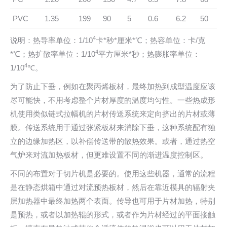
PVC
1.35
199
90
5
0.6
6.2
50
4
说明：热导率单位：1/10
卡*秒*厘米*℃；热容单位：卡/克
4
*℃；热扩散率单位：1/10
平方厘米*秒；热膨胀率单位：
4
1/10
℃。
为了防止下垂，例如在聚丙烯板材，最终加热到成型温度应该
尽可能快，不用考虑整个片材厚度的温度均匀性。一些热成形
机使用类似链式拉幅机的片材传送系统来定向挤出的片材或薄
膜。传送系统用于通过张紧板材来消除下垂，这种系统配有独
立的边缘加热区，以补偿传送带的散热效果。或者，通过热空
气炉来对流加热板材，但更难设置不同的渐进温度控制区。
不同的布置对于切片机是必要的。使用这些机器，通常的流程
是在静态烘箱中通过对流预热板材，然后在靠近模具的辐射夹
层加热器中最终加热两个表面。传导也可用于片材加热，特别
是预热，或者以加热辊的形式，或者作为片材经过的平面接触