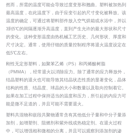
然而，所需的温度可能会导致过度变形和翘曲。塑料被加热到
最高温度，在此温度下，由于应变引起的尺寸变化被释放。该
温度的确定，可通过将塑料部件放入空气烘箱或水浴中，并以
3到5℃的间隔逐渐升高温度，直到产生允许的最大形状和尺寸
的变化。这种变形温度由热机械工艺历史、几何形状、厚度和
尺寸决定。通常，使用仔细的质量控制程序将退火温度设定在
低5℃左右。
刚性无定形塑料，如聚苯乙烯（PS）和丙烯酸树脂
（PMMA），经常退火以消除应力。除了通常的应力释放外，
结晶塑料的退火也可能导致其结晶状态性质的显著变化，晶体
结构的性质、结晶度、球晶的大小和数量以及取向控制着它。
如果在加工过程中保持适当的温度和压力，所引起的内应力可
能是微不足道的，并且可能不需要退火。
塑料共混物和嵌段共聚物通常含有其他低分子量和中分子量添
加剂，如增塑剂、阻燃剂和紫外线或热稳定剂。在退火过程
中，可以增强相和微相的分离，并且可以观察到添加剂的渗