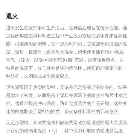
退火
退火发生在成型零件生产之后。这种热处理旨在改善性能。通
过移除那些在材料制造过程中产生应力或应变的零件来提高性
能。根据所用的塑料，在一定的时间内，它被加热到所需的温
度，然后，被液体（通常与水混合，但也使用油和蜡）和/或
空气 （淬火）以受控的速率冷却到室温，温度接近熔点。在
特定的温度下，分子具有足够的移动性，使它们能够定向到一
种结构，来消除或减少残余应力。
退火通常限于热塑性塑料，无论是无定形的还是结晶的。结果
是增加了密度，从而提高了塑料在高温下的耐热性和尺寸稳定
性。这通常提高冲击强度，防止过度受力的产品开裂。这些变
化的幅度取决于塑料的性质、退火条件和零件的几何形状。
无定形塑料、某些共混物和嵌段共聚物的最理想的退火温度高
于它们的玻璃化温度（T
），其中应力和取向的松弛最迅速。
g