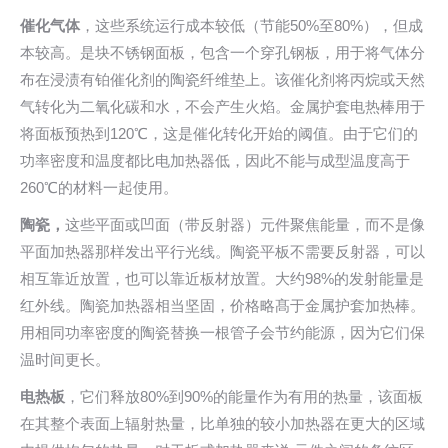
催化气体
，这些系统运行成本较低（节能50%至80%），但成
本较高。是块不锈钢面板，包含一个穿孔钢板，用于将气体分
布在浸渍有铂催化剂的陶瓷纤维垫上。该催化剂将丙烷或天然
气转化为二氧化碳和水，不会产生火焰。金属护套电热棒用于
将面板预热到120℃，这是催化转化开始的阈值。由于它们的
功率密度和温度都比电加热器低，因此不能与成型温度高于
260℃的材料一起使用。
陶瓷，
这些平面或凹面（带反射器）元件聚焦能量，而不是像
平面加热器那样发出平行光线。陶瓷平板不需要反射器，可以
相互靠近放置，也可以靠近板材放置。大约98%的发射能量是
红外线。陶瓷加热器相当坚固，价格略髙于金属护套加热棒。
用相同功率密度的陶瓷替换一根管子会节约能源，因为它们保
温时间更长。
电热板
，它们释放80%到90%的能量作为有用的热量，该面板
在其整个表面上辐射热量，比单独的较小加热器在更大的区域