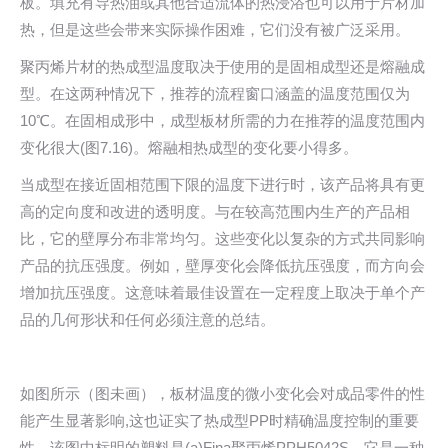
板。填充有导热油或其他合适流体的热浸浴也可以用于片材加
热，但是这些会带来实际操作困难，它们没有被广泛采用。
聚丙烯片材的热成型温度取决于使用的是固相成型还是熔融成
型。在这两种情况下，推荐的流程窗口涵盖的温度范围仅为
10℃。在固相成形中，成型板材所需的力在推荐的温度范围内
变化很大(图7.16)。熔融相热成型的变化要小得多。
当成型在接近固相范围下限的温度下进行时，该产品将具有更
高的定向度和改进的透明度。与在较高范围内生产的产品相
比，它的壁厚分布非常均匀。这些变化以复杂的方式共同影响
产品的抗压强度。例如，壁厚变化会降低抗压强度，而方向会
增加抗压强度。这意味着最佳设置在一定程度上取决于单个产
品的几何形状和任何必须注意的总结。
如图所示（图未画），板材温度的微小变化会对成品零件的性
能产生显著影响,这也证实了热成型PP时精确温度控制的重要
性。该图中标明的塑料是(a)Fina聚丙烯PPH5042S，它是一种