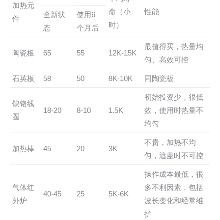
加热元
命（小
性能
全新状
使用6
件
时）
态
个月后
最值得买，热量均
陶瓷板
65
55
12K-15K
匀、高效可控
石英板
58
50
8K-10K
同陶瓷板
初始投资少，很低
镍铬线
18-20
8-10
1.5K
效，使用时热量不
圈
均匀
不贵，加热不均
加热棒
45
20
3K
匀，遮盖时不可控
操作成本最低，很
气体红
多不利因素，包括
40-45
25
5K-6K
外炉
波长变化和经常维
护